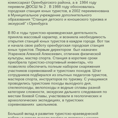
комиссариат Оренбургского района, а в 1984 году
перевели ДЮСШ № 2 . В 1988 году обосновалась
городская станция юных туристов, в 2002 переименована
в Муниципальное учреждение дополнительного
образования "Станция детского и юношеского туризма и
экскурсий" г.Оренбурга
В 80-е годы туристско-краеведческая деятельность
приняла массовый характер, и возникла необходимость
открытия станций юных туристов в каждом городе. Вот так
и начала свою работу оренбургская городская станция
юных туристов. Первым директором был назначен
Угаренков Алексей Алексеевич, отличник физической
культуры, мастер спорта. Станция в короткие сроки
приобрела туристско-спортивный инвентарь, что
позволяло обеспечить полным набором снаряжения
участников соревнований и туристских походов. Штат
сотрудников подбирался из опытных педагогов-туристов,
мастеров спорта, инструкторов по туризму. С учащимися
проводились туристские походы выходного дня,
спелеопоходы, велопоходы и водные сплавы разной
категории сложности, экскурсии дальнего следования по
местам боевой Славы, участвовали в геологических и
археологических экспедициях, в туристских
соревнованиях школьников.
Большой вклад в развитие туристско-краеведческой
работы в городе внесли почётные ветераны нашего