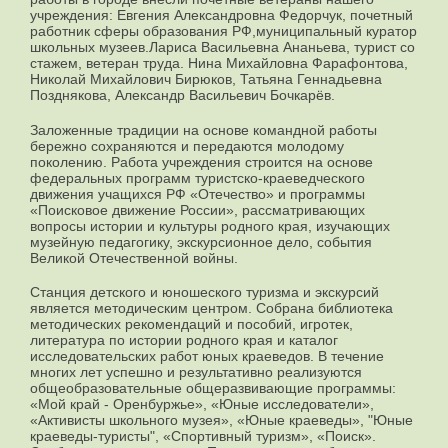
учреждения: Евгения Александровна Федорчук, почетный
работник сферы образования РФ,муниципальный куратор
школьных музеев.Лариса Васильевна Ананьева, турист со
стажем, ветеран труда. Нина Михайловна Фарафонтова,
Николай Михайлович Бирюков, Татьяна Геннадьевна
Позднякова, Александр Васильевич Бочкарёв.
Заложенные традиции на основе командной работы
бережно сохраняются и передаются молодому
поколению. Работа учреждения строится на основе
федеральных программ туристско-краеведческого
движения учащихся РФ «Отечество» и программы
«Поисковое движение России», рассматривающих
вопросы истории и культуры родного края, изучающих
музейную педагогику, экскурсионное дело, события
Великой Отечественной войны.
Станция детского и юношеского туризма и экскурсий
является методическим центром. Собрана библиотека
методических рекомендаций и пособий, игротек,
литература по истории родного края и каталог
исследовательских работ юных краеведов. В течение
многих лет успешно и результативно реализуются
общеобразовательные общеразвивающие программы:
«Мой край - Оренбуржье», «Юные исследователи»,
«Активисты школьного музея», «Юные краеведы», "Юные
краеведы-туристы", «Спортивный туризм», «Поиск».