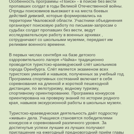
Особенность программы «Поиск» - в поиске без вести
пропавших солдат в годы Великой Отечественной войны.
Отряды поисковиков выезжают в на места боевых
действий дивизий, которые формировались на
территории Чкаловской области. Участники объединения
организуют поисковую работу по письмам-запросам о
судьбах солдат пропавших без вести, ведут
исследовательскую работу в военных архивах ,
сотрудничают со школьными музеями, передают им
реликвии военного времени.
В первых числах сентября на базе детского
оздоровительного лагеря «Чайка» традиционно
проводится туристско-краеведческий слёт школьников
города Оренбурга. Слёт является экзаменом всех
туристских умений и навыков, полученных за учебный год.
Программа спортивных состязаний включает в себя
соревнования на длинной и короткой пешеходной
дистанции, по велотуризму, водному туризму,
спортивному ориентированию. Программа конкурсов
ориентирована на проверку знаний по истории родного
края, навыков экскурсионной работы в школьных музеях.
Туристско-краеведческая деятельность даёт подростку
«живые» дела. Учащиеся становятся победителями
конкурсов и соревнований различного уровня. За
достигнутые успехи лучшие из лучших получают
приглашение на ежегодный предновогодний приём главы