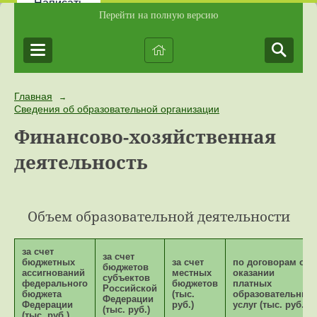
Написать
Перейти на полную версию
Главная
→
Сведения об образовательной организации
Финансово-хозяйственная
деятельность
Объем образовательной деятельности
за счет
за счет
бюджетных
за счет
по договорам об
бюджетов
ассигнований
местных
оказании
субъектов
федерального
бюджетов
платных
Российской
бюджета
(тыс.
образовательных
Федерации
Федерации
руб.)
услуг (тыс. руб.)
(тыс. руб.)
(тыс. руб.)