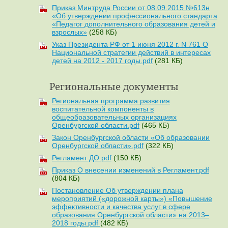
Приказ Минтруда России от 08.09.2015 №613н
«Об утверждении профессионального стандарта
«Педагог дополнительного образования детей и
взрослых»
(258 КБ)
Указ Президента РФ от 1 июня 2012 г. N 761 О
Национальной стратегии действий в интересах
детей на 2012 - 2017 годы.pdf
(281 КБ)
Региональные документы
Региональная программа развития
воспитательной компоненты в
общеобразовательных организациях
Оренбургской области.pdf
(465 КБ)
Закон Оренбургской области «Об образовании
Оренбургской области».pdf
(322 КБ)
Регламент ДО.pdf
(150 КБ)
Приказ О внесении изменений в Регламент.pdf
(804 КБ)
Постановление Об утверждении плана
мероприятий («дорожной карты») «Повышение
эффективности и качества услуг в сфере
образования Оренбургской области» на 2013–
2018 годы.pdf
(482 КБ)