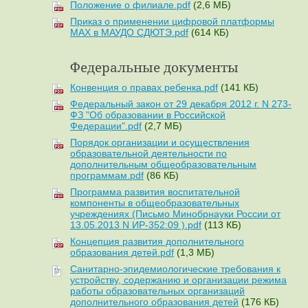
Положение о филиале.pdf
(2,6 МБ)
Приказ о применении цифровой платформы
MAX в МАУДО СДЮТЭ.pdf
(614 КБ)
Федеральные документы
Конвенция о правах ребенка.pdf
(141 КБ)
Федеральный закон от 29 декабря 2012 г. N 273-
ФЗ "Об образовании в Российской
Федерации".pdf
(2,7 МБ)
Порядок организации и осуществления
образовательной деятельности по
дополнительным общеобразовательным
программам.pdf
(86 КБ)
Программа развития воспитательной
компоненты в общеобразовательных
учреждениях (Письмо Минобрнауки России от
13.05.2013 N ИР-352:09 ).pdf
(113 КБ)
Концепция развития дополнительного
образования детей.pdf
(1,3 МБ)
Санитарно-эпидемиологические требования к
устройству, содержанию и организации режима
работы образовательных организаций
дополнительного образования детей
(176 КБ)