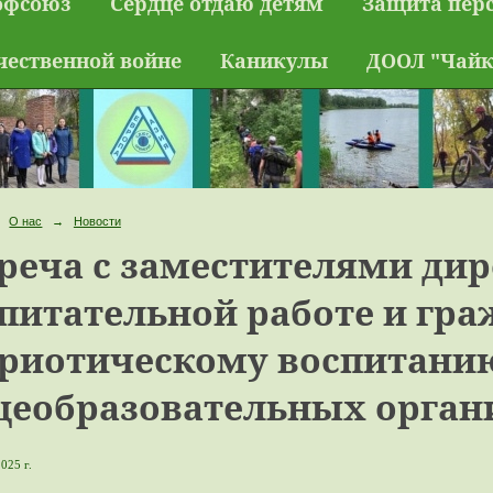
офсоюз
Сердце отдаю детям
Защита пер
чественной войне
Каникулы
ДООЛ "Чайк
О нас
→
Новости
реча с заместителями дир
питательной работе и гра
риотическому воспитани
еобразовательных органи
025 г.