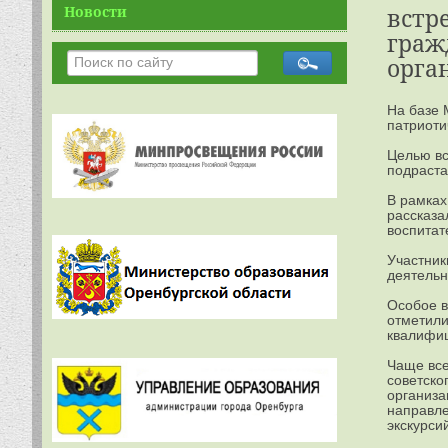
Новости
встр
граж
орга
На базе 
патриоти
Целью вс
подраста
В рамках
рассказа
воспитат
Участник
деятельн
Особое в
отметили
квалифиц
Чаще все
советско
организа
направле
экскурси