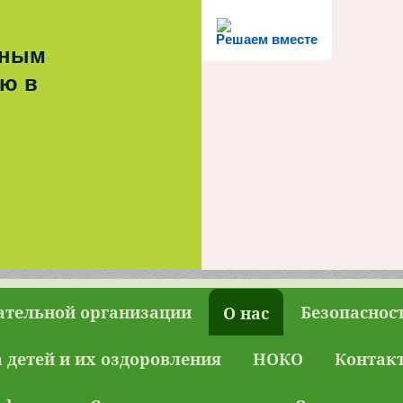
Решаем вместе
ьным
ью в
ательной организации
Безопаснос
О нас
 детей и их оздоровления
НОКО
Контак