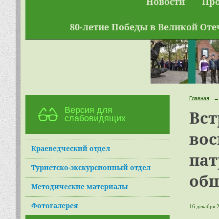
Новости
Пр
80-летие Победы в Великой Оте
Главная
→
Версия для
Вст
слабовидящих
вос
Краеведческий отдел
пат
Туристско-экскурсионный отдел
общ
Методические материалы
Фотогалерея
16 декабря 2