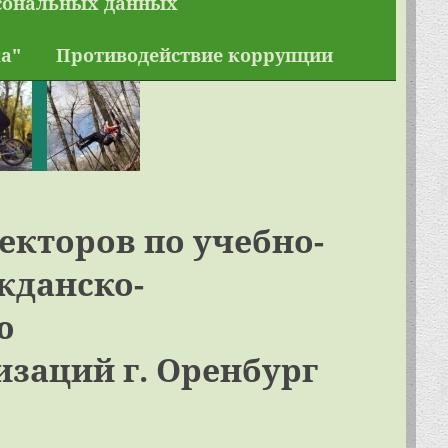
сональных данных
а"
Противодействие коррупции
екторов по учебно-
жданско-
ю
заций г. Оренбург