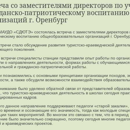
еча со заместителями директоров по у
данско-патриотическому воспитанию
низаций г. Оренбург
МАУДО «СДЮТЭ» состоялась встреча с заместителями директоров п
ческому воспитанию общеобразовательных организаций г. Оренбур
тречи стало обсуждение развития туристско-краеведческой деятел
ющего поколения.
 встречи специалисты станции представили опыт работы по органи
ли о направлениях деятельности, формах работы с обучающимися 
ельной и гражданско-патриотической работы.
и познакомились с основными принципами организации походов, эк
ости, а также обсудили возможности взаимодействия образователь
нимание было уделено обратной связи от представителей образов
, что туристско-краеведческая деятельность в школах сегодня практ
ированных кадров.
го данное направление поддерживают педагоги «старой закалки»,
го времени и осознающие его значимость, тогда как молодые спец
ции таких мероприятий. Во многом это связано с тем, что в перио
ние было значительно сокращено, поэтому сегодня многие педагог
й и краеведческих проектов.